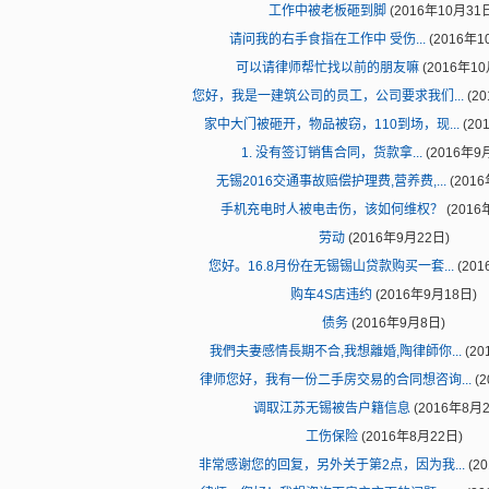
工作中被老板砸到脚
(2016年10月31
请问我的右手食指在工作中 受伤...
(2016年1
可以请律师帮忙找以前的朋友嘛
(2016年10
您好，我是一建筑公司的员工，公司要求我们...
(2
家中大门被砸开，物品被窃，110到场，现...
(20
1. 没有签订销售合同，货款拿...
(2016年9
无锡2016交通事故赔偿护理费,营养费,...
(201
手机充电时人被电击伤，该如何维权？
(2016
劳动
(2016年9月22日)
您好。16.8月份在无锡锡山贷款购买一套...
(201
购车4S店违约
(2016年9月18日)
债务
(2016年9月8日)
我們夫妻感情長期不合,我想離婚,陶律師你...
(20
律师您好，我有一份二手房交易的合同想咨询...
(2
调取江苏无锡被告户籍信息
(2016年8月2
工伤保险
(2016年8月22日)
非常感谢您的回复，另外关于第2点，因为我...
(2