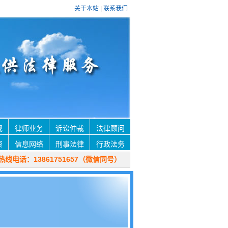
关于本站
|
联系我们
规
律师业务
诉讼仲裁
法律顾问
资
信息网络
刑事法律
行政法务
线电话：13861751657（微信同号）