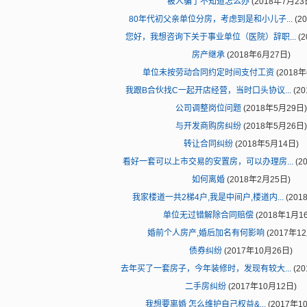
被人骗了不知道怎么办
(2018年7月23
80年代初父亲单位分房，考虑到是和小儿子...
(2
您好，我想咨询下关于事业单位（医院）辞职...
(2
房产继承
(2018年6月27日)
单位未按劳动合同约定时间支付工资
(2018年
我跟B合伙找C一起开店经营，当时口头协议...
(2
公司调整岗位问题
(2018年5月29日)
与开发商购房纠纷
(2018年5月26日)
转让合同纠纷
(2018年5月14日)
看好一套可以上市交易的安置房，可以办理房...
(2
如何离婚
(2018年2月25日)
我家楼道一共2梯4户,我是中间户,楼道内...
(201
单位无过错解除合同赔偿
(2018年1月1
婚前个人房产,婚后加名有何影响
(2017年1
债券纠纷
(2017年10月26日)
去年买了一套房子，今年装修时，发现有较大...
(2
二手房纠纷
(2017年10月12日)
我想要离婚 怎么维护自己权益&...
(2017年1