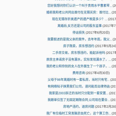
您好我想问你们认识一个叫于贵雨水平曹素琴...
(2
婚前我和老公共同出首付在无锡买房：首付比...
(2
现在无锡存折类遗产的遗产税是多少？...
(201
离婚后,女方还是公司的股东监事
(2017年
停运损失
(2017年6月20日)
我要叙述的是我父亲的案件，去年年底，我父...
(2
房子限卖，房东想违约
(2017年5月24
二手房交易，房东想违约，能起诉他吗
(2017
原房主承诺房子没有漏水，实际发现漏水了，...
(2
我的老公和你别的女人在外面生了一个孩子，...
(2
费用咨询
(2017年4月30日)
父母于98年离婚时有一套私房，当时只有宅...
(20
有网络帖子抹黑我们公司，请问能否出律师函
(20
我家是2003拆迁的当时只分配到一套安置...
(20
我跟单位签了无固定期限合同,公司现在要合...
(20
房地产违约，退房问题
(2017年2月28
我厂有位临时工突发脑淤血死亡，这个算工伤...
(2