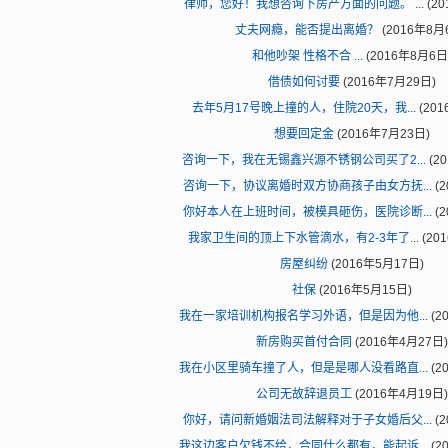
律师，您好！我想咨询下房产方面的问题。 ...
(20
丈夫网瘾，能否提出离婚？
(2016年8月
和他吵架 性格不合 ...
(2016年8月6日
借债如何讨要
(2016年7月29日)
去年5月17号晚上撞的人，住院20天，我...
(201
想要回定金
(2016年7月23日)
咨询一下，我在无锡鑫兴源不锈钢公司买了2...
(2
咨询一下，协议离婚时双方协商孩子由女方抚...
(2
你好本人在上班时间，被模具砸伤，医院诊断...
(2
我家卫生间的顶上下水管滴水，有2-3年了...
(20
房屋纠纷
(2016年5月17日)
社保
(2016年5月15日)
我在一家培训机构报名学习外语，但是因为他...
(2
新房购买首付合同
(2016年4月27日)
我在小区里骑车撞了人，但是是哪人没看路直...
(2
公司无故辞退员工
(2016年4月19日)
你好，请问新婚姻法司法解释对于子女婚后父...
(2
我这边客户欠钱不给，合同什么都有，能起诉...
(2