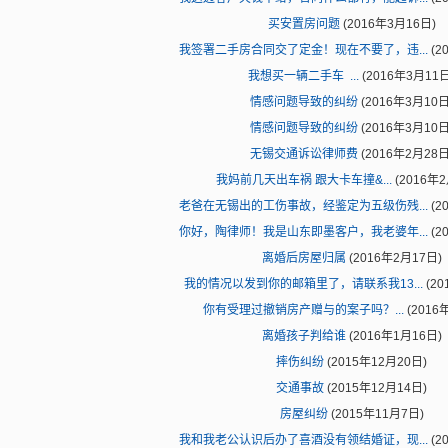
买安置房问题
(2016年3月16日)
我签署二手房合同交了定金！现在不要了，违...
(2
我想买一辆二手车 ...
(2016年3月11日
情感问题导致的纠纷
(2016年3月10日
情感问题导致的纠纷
(2016年3月10日
无锡交通诉讼律师费
(2016年2月28日
我妈前几天出车祸 跟大卡车撞&...
(2016年2
老爸在无锡出的工伤事故，经鉴定为五级伤残...
(2
你好，陶律师！我是山东即墨客户，我老婆年...
(2
离婚后房屋归属
(2016年2月17日)
我的情况以发到你的邮箱里了，请联系我13...
(20
你有受理过撤销房产赠与的案子吗？...
(2016
离婚孩子判给谁
(2016年1月16日)
摔伤纠纷
(2015年12月20日)
交通事故
(2015年12月14日)
房屋纠纷
(2015年11月7日)
我和我老公认识后办了喜酒没有领结婚证，现...
(2