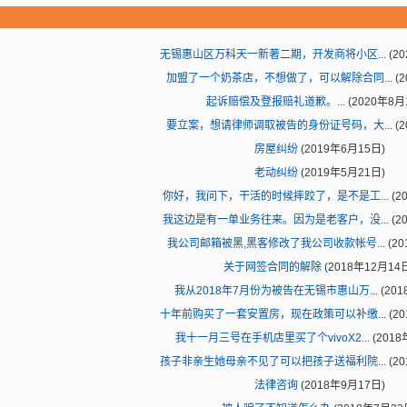
无锡惠山区万科天一新著二期，开发商将小区...
(2
加盟了一个奶茶店，不想做了，可以解除合同...
(2
起诉赔偿及登报赔礼道歉。...
(2020年8月
要立案，想请律师调取被告的身份证号码，大...
(2
房屋纠纷
(2019年6月15日)
老动纠纷
(2019年5月21日)
你好，我问下，干活的时候摔跤了，是不是工...
(2
我这边是有一单业务往来。因为是老客户，没...
(2
我公司邮箱被黑,黑客修改了我公司收款帐号...
(20
关于网签合同的解除
(2018年12月14
我从2018年7月份为被告在无锡市惠山万...
(201
十年前购买了一套安置房，现在政策可以补缴...
(2
我十一月三号在手机店里买了个vivoX2...
(2018
孩子非亲生她母亲不见了可以把孩子送福利院...
(2
法律咨询
(2018年9月17日)