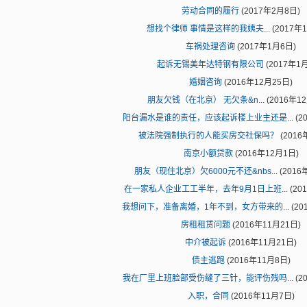
劳动合同的履行
(2017年2月8日)
想找个律师 事情是这样的我姨夫...
(2017年
车祸处理咨询
(2017年1月6日)
起诉无锡美年达特钢有限公司
(2017年1
婚姻咨询
(2016年12月25日)
朋友欠钱（在北京） 无欠条&n...
(2016年1
阳台漏水是谁的责任，应该起诉楼上业主还是...
(2
被法院强制执行的人能买房交社保吗？
(2016
南京小额贷款
(2016年12月1日)
朋友（现住北京）欠6000元不还&nbs...
(2016
在一家私人企业工工半年，去年9月1日上班...
(20
我想问下，准备离婚，1年不到，女方带来的...
(20
房租租赁问题
(2016年11月21日)
中介被起诉
(2016年11月21日)
债主逃跑
(2016年11月8日)
我在厂里上班脸部受伤缝了三针，能评伤残吗...
(2
入职，合同
(2016年11月7日)