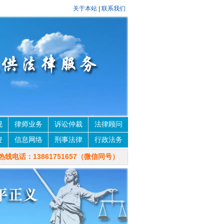
关于本站
|
联系我们
规
律师业务
诉讼仲裁
法律顾问
资
信息网络
刑事法律
行政法务
线电话：13861751657（微信同号）