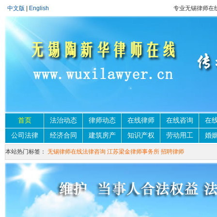
中文版
|
English
专业无锡律师在
首页
法治动态
律师动态
在线律师
在线咨询
在
公司法律
经济合同
建筑房产
知识产权
劳动用工
婚
本站热门标签：
无锡律师在线法律咨询
江苏梁金律师事务所
招聘律师