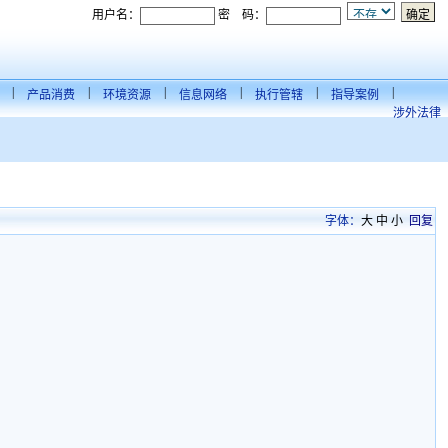
用户名：
密 码：
|
|
|
|
|
|
产品消费
环境资源
信息网络
执行管辖
指导案例
涉外法律
字体：
大
中
小
回复