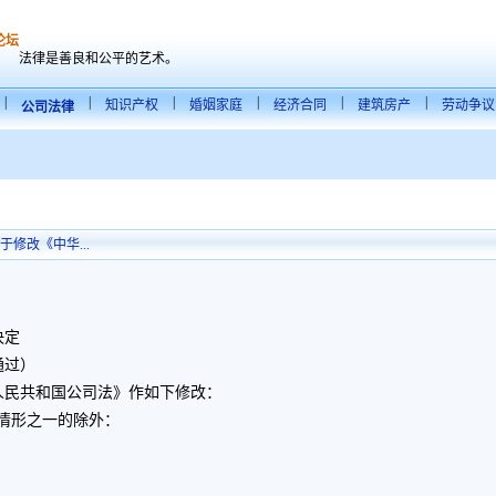
论坛
法律是善良和公平的艺术。
|
|
|
|
|
|
知识产权
婚姻家庭
经济合同
建筑房产
劳动争议
公司法律
修改《中华...
决定
通过）
人民共和国公司法》作如下修改：
情形之一的除外：