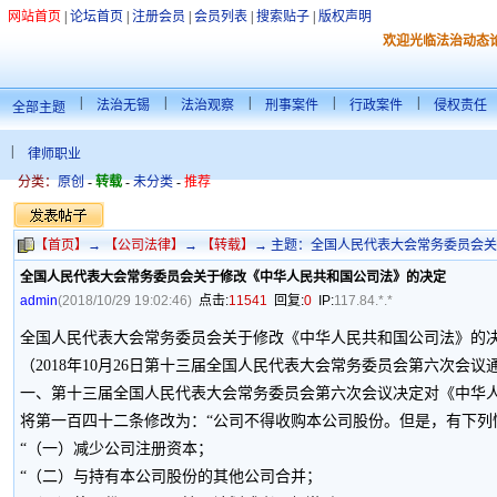
网站首页
|
论坛首页
|
注册会员
|
会员列表
|
搜索贴子
|
版权声明
欢迎光临法治动态
|
|
|
|
|
法治无锡
法治观察
刑事案件
行政案件
侵权责任
全部主题
|
律师职业
分类：
原创
-
转载
-
未分类
-
推荐
【首页】
→
【公司法律】
→
【转载】
→ 主题：全国人民代表大会常务委员会关于
全国人民代表大会常务委员会关于修改《中华人民共和国公司法》的决定
admin
(2018/10/29 19:02:46)
点击:
11541
回复:
0
IP:
117.84.*.*
全国人民代表大会常务委员会关于修改《中华人民共和国公司法》的
（2018年10月26日第十三届全国人民代表大会常务委员会第六次会议
一、第十三届全国人民代表大会常务委员会第六次会议决定对《中华
将第一百四十二条修改为：“公司不得收购本公司股份。但是，有下列
“（一）减少公司注册资本；
“（二）与持有本公司股份的其他公司合并；