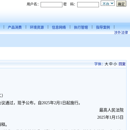
用户名：
密 码：
|
|
|
|
|
|
产品消费
环境资源
信息网络
执行管辖
指导案例
涉外法律
字体：
大
中
小
回复
二）
议通过，现予公布，自2025年2月1日起施行。
最高人民法院
2025年1月15日
解释。