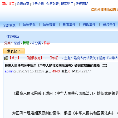
网站首页
|
论坛首页
|
注册会员
|
会员列表
|
搜索贴子
|
版权声明
欢迎光临法治动态
|
|
|
|
|
法治无锡
法治观察
刑事案件
行政案件
侵权责任
全部主题
|
律师职业
分类：
原创
-
转载
-
未分类
-
推荐
【首页】
→
【婚姻家庭】
→
【转载】
→ 主题：最高人民法院关于适用《中华人民
最高人民法院关于适用《中华人民共和国民法典》婚姻家庭编的解释（二）
admin
(2025/1/23 15:12:28)
点击:
4943
回复:
0
IP:
114.223.*.*
最
《最高人民法院关于适用〈中华人民共和国民法典〉婚姻家庭编的解释（二
为正确审理婚姻家庭纠纷案件，根据《中华人民共和国民法典》《