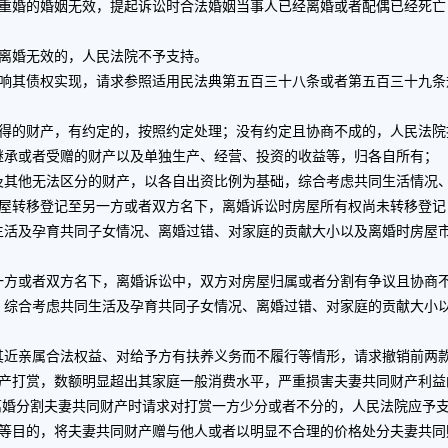
婚的婚姻无效，提起诉讼时合法婚姻当事人已经离婚或者配偶已经死亡
离婚无效的，人民法院不予支持。
其债权实现，请求参照适用民法典第五百三十八条或者第五百三十九条
的财产，有约定的，按照约定处理；没有约定且协商不成的，人民法院
承或者受赠的财产以及单独生产、经营、投资的收益等，归各自所有；
其他无法区分的财产，以各自出资比例为基础，综合考虑共同生活情况、
转移登记至另一方或者双方名下，离婚诉讼时房屋所有权尚未转移登记
生活及孕育共同子女情况、离婚过错、对家庭的贡献大小以及离婚时房屋
或者双方名下，离婚诉讼中，双方对房屋归属或者分割有争议且协商不
，综合考虑共同生活及孕育共同子女情况、离婚过错、对家庭的贡献大小
近亲属合法权益、对给予方有扶养义务而不履行等情形，请求撤销前两款
打赏，数额明显超出其家庭一般消费水平，严重损害夫妻共同财产利益
离婚分割夫妻共同财产时请求对打赏一方少分或者不分的，人民法院应予
目的，将夫妻共同财产赠与他人或者以明显不合理的价格处分夫妻共同