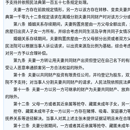
予支持并依照民法典第一百五十七条规定处理。
夫妻一方存在前款规定情形，另一方以该方存在转移、变卖夫妻共同
典第一千零九十二条规定请求在离婚分割夫妻共同财产时对该方少分
第八条 婚姻关系存续期间，夫妻购置房屋由一方父母全额出资，如
房屋归出资人子女一方所有，并综合考虑共同生活及孕育共同子女情
婚姻关系存续期间，夫妻购置房屋由一方父母部分出资或者双方父母
民法院可以根据当事人诉讼请求，以出资来源及比例为基础，综合考
对另一方予以合理补偿。
第九条 夫妻一方转让用夫妻共同财产出资但登记在自己名下的有限
受让人恶意串通损害另一方合法权益的除外。
第十条 夫妻以共同财产投资有限责任公司，并均登记为股东，双方
院不予支持；对当事人分割夫妻共同财产的请求，人民法院依照民法
第十一条 夫妻一方以另一方可继承的财产为夫妻共同财产、放弃继
的除外。
第十二条 父母一方或者其近亲属等抢夺、藏匿未成年子女，另一方
抢夺、藏匿未成年子女一方以另一方存在赌博、吸毒、家庭暴力等严
抚养关系等途径解决。当事人对其上述主张未提供证据证明且未在合
第十三条 夫妻分居期间，一方或者其近亲属等抢夺、藏匿未成年子