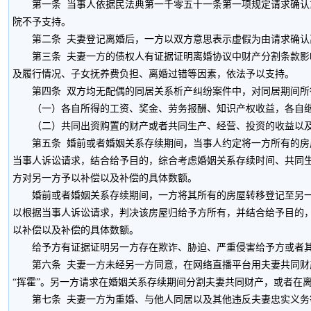
第一条 当事人依据民法典第一千零五十一条第一项规定请求确认重
院不予支持。
第二条 夫妻登记离婚后，一方以双方意思表示虚假为由请求确认
第三条 夫妻一方的债权人有证据证明离婚协议中财产分割条款影响
及履行情况、子女抚养费负担、离婚过错等因素，依法予以支持。
第四条 双方均无配偶的同居关系析产纠纷案件中，对同居期间所得
（一）各自所得的工资、奖金、劳务报酬、知识产权收益，各自继
（二）共同出资购置的财产或者共同生产、经营、投资的收益以及
第五条 婚前或者婚姻关系存续期间，当事人约定将一方所有的房屋
当事人诉讼请求，结合给予目的，综合考虑婚姻关系存续时间、共同
方对另一方予以补偿以及补偿的具体数额。
婚前或者婚姻关系存续期间，一方将其所有的房屋转移登记至另一方
以根据当事人诉讼请求，判决该房屋归给予方所有，并结合给予目的
以补偿以及补偿的具体数额。
给予方有证据证明另一方存在欺诈、胁迫、严重侵害给予方或者其
第六条 夫妻一方未经另一方同意，在网络直播平台用夫妻共同财产
“挥霍”。另一方请求在婚姻关系存续期间分割夫妻共同财产，或者在
第七条 夫妻一方为重婚、与他人同居以及其他违反夫妻忠实义务等