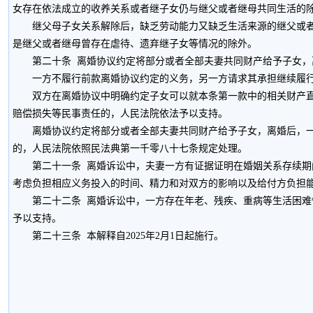
女存在依法成立的收养关系或者继子女仍与继父或者继母共同生活的
继父母子女关系解除后，缺乏劳动能力又缺乏生活来源的继父或者继
是继父或者继母曾存在虐待、遗弃继子女等情况的除外。
第二十条 离婚协议约定将部分或者全部夫妻共同财产给予子女，离
一方不履行前款离婚协议约定的义务，另一方请求其承担继续履行
双方在离婚协议中明确约定子女可以就本条第一款中的相关财产直接
赔偿损失等民事责任的，人民法院依法予以支持。
离婚协议约定将部分或者全部夫妻共同财产给予子女，离婚后，一方
的，人民法院依照民法典第一千零八十七条规定处理。
第二十一条 离婚诉讼中，夫妻一方有证据证明在婚姻关系存续期间
考虑负担相应义务投入的时间、精力和对双方的影响以及给付方负担
第二十二条 离婚诉讼中，一方存在年老、残疾、重病等生活困难情
予以支持。
第二十三条 本解释自2025年2月1日起施行。