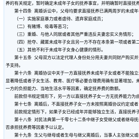
养的有关规定，暂时确定未成年子女的抚养事宜，并明确暂时直接抚
第十四条 离婚诉讼中，父母均要求直接抚养已满两周岁的未成年子
（一）实施家庭暴力或者虐待、遗弃家庭成员；
（二）有赌博、吸毒等恶习；
（三）重婚、与他人同居或者其他严重违反夫妻忠实义务情形；
（四）抢夺、藏匿未成年子女且另一方不存在本条第一项或者第二
（五）其他不利于未成年子女身心健康的情形。
第十五条 父母双方以法定代理人身份处分用夫妻共同财产购买并登
予支持。
第十六条 离婚协议中关于一方直接抚养未成年子女或者不能独立生
显著降低或者子女生活、教育、医疗等必要合理费用确有显著增加，
一方的负担能力、当地生活水平等因素，确定抚养费的数额。
前款但书规定情形下，另一方以直接抚养子女一方无抚养能力为由
第十七条 离婚后，不直接抚养子女一方未按照离婚协议约定或者以
前款规定情形下，如果子女已经成年并能够独立生活，直接抚养子
第十八条 对民法典第一千零七十二条中继子女受继父或者继母抚养
否承担抚养费等因素予以认定。
第十九条 生父与继母或者生母与继父离婚后，当事人主张继父或者