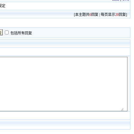
规定
[本主题共
0
回复 | 每页显示
20
回复]
包括所有回复