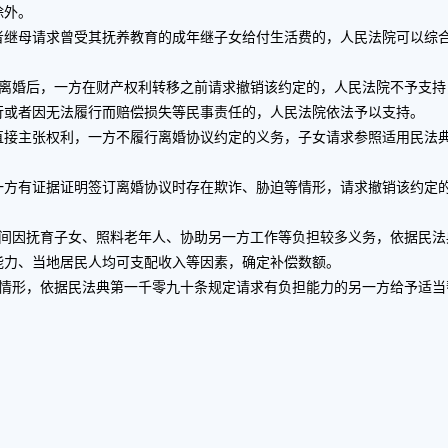
除外。
母请求曾受其抚养教育的成年继子女给付生活费的，人民法院可以综合
婚后，一方在财产权利转移之前请求撤销该约定的，人民法院不予支持
或者因无法履行而赔偿损失等民事责任的，人民法院依法予以支持。
主张权利，一方不履行离婚协议约定的义务，子女请求参照适用民法典
有证据证明签订离婚协议时存在欺诈、胁迫等情形，请求撤销该约定的
因抚育子女、照料老年人、协助另一方工作等负担较多义务，依据民法
能力、当地居民人均可支配收入等因素，确定补偿数额。
形，依据民法典第一千零九十条规定请求有负担能力的另一方给予适当