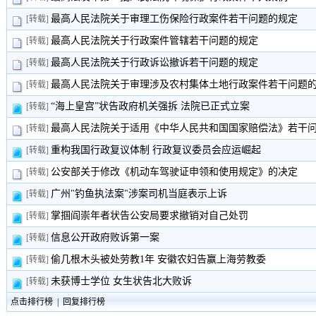
最高人民法院关于审理工伤保险行政案件若干问题的规定
[转载]
最高人民法院关于行政案件管辖若干问题的规定
[转载]
最高人民法院关于行政诉讼撤诉若干问题的规定
[转载]
最高人民法院关于审理涉及农村集体土地行政案件若干问题
[转载]
“海上皇宫”状告政府机关强拆 法院已正式立案
[转载]
最高人民法院关于适用《中华人民共和国国家赔偿法》若干问题
[转载]
重构我国行政复议体制 行政复议委员会应运崛起
[转载]
公安部关于修改《机动车驾驶证申领和使用规定》的决定
[转载]
广州"钓鱼执法案"涉案司机当庭表示上诉
[转载]
掌掴阎崇年者状告公安局要求撤销对自己处罚
[转载]
信息公开政府败诉第一案
[转载]
偷几根木头被处劳教1年 安徽农妇告赢上海劳教委
[转载]
未获博士学位 女生状告北大败诉
[转载]
点击排行榜
|
回复排行榜