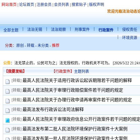
网站首页
|
论坛首页
|
注册会员
|
会员列表
|
搜索贴子
|
版权声明
欢迎光临法治动态
|
|
|
|
|
法治无锡
法治观察
刑事案件
侵权责任
全部主题
行政案件
|
环境资源
分类：
原创
-
转载
-
未分类
-
推荐
公告
：
法无禁止的，公民可为之；法无授权的，行政机关不可为。 [2026/5/22 21:24:0
【我要发帖】
【行政案件】
主题列表
最高人民法院关于适用行政诉讼起诉期限若干问题的解释
[转载]
最高人民法院关于审理行政赔偿案件若干问题的规定
[转载]
最高人民法院关于办理行政申请再审案件若干问题的规定
[转载]
最高法发布行政诉讼法司法解释
[转载]
最高人民法院关于审理政府信息公开行政案件若干问题的规
[转载]
最高法发布第二批人民法院环境保护行政案件十大案例
[转载]
最高法发布第一批人民法院环境保护行政案件十大案例
[转载]