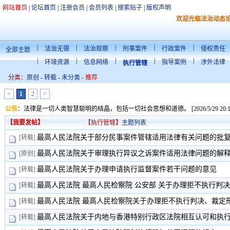
网站首页
|
论坛首页
|
注册会员
|
会员列表
|
搜索贴子
|
版权声明
欢迎光临法治动态
|
|
|
|
|
法治无锡
法治观察
刑事案件
行政案件
侵权责任
全部主题
|
|
|
|
|
环境资源
信息网络
指导案例
涉外法律
执行管辖
分类：
原创
-
转载
-
未分类
-
推荐
<
1
2
>
公告
：
法律是一切人类智慧聪明的结晶，包括一切社会思想和道德。 [2026/5/29 20:14:
【我要发帖】
【执行管辖】
主题列表
最高人民法院关于部分民事案件管辖适用法律有关问题的批
[转载]
最高人民法院关于审理执行异议之诉案件适用法律问题的解
[原创]
最高人民法院关于办理申请执行监督案件若干问题的意见
[转载]
最高人民法院 最高人民检察院 公安部 关于办理拒不执行判决、
[转载]
最高人民法院 最高人民检察院关于办理拒不执行判决、裁定刑事
[转载]
最高人民法院关于内地与香港特别行政区法院相互认可和执行民
[转载]