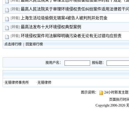
最高人民法院关于审理生态环境损害赔偿案件的若干规定（
[转载]
最高人民法院关于审理环境侵权责任纠纷案件适用法律若干
[转载]
上海生活垃圾偷倒无锡案4被告人被判刑并处罚金
[转载]
最高法发布十大环境侵权典型案例
[转载]
环境侵权案件司法解释明确污染者无论有无过错均应担责
[转载]
点击排行榜
|
回复排行榜
按用户名：
按标题：
·
无锡律师事务所
·
无锡律师
图示说明：
24小时新发主
页面执行时
Copyright 2006-2026