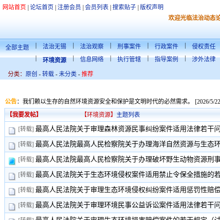
网站首页
|
论坛首页
|
注册会员
|
会员列表
|
搜索贴子
|
版权声明
欢迎光临法治动态
|
|
|
|
|
法治无锡
法治观察
刑事案件
行政案件
侵权责任
全部主题
|
|
|
|
|
信息网络
执行管辖
指导案例
涉外法律
环境资源
分类：
原创
-
转载
-
未分类
-
推荐
公告
：
我们赖以生存的自然环境资源安全和保护是文明时代的必然需求。 [2026/5/22 21:
【我要发帖】
【环境资源】
主题列表
最高人民法院关于审理森林资源民事纠纷案件适用法律若干
[转载]
最高人民法院最高人民检察院关于办理海洋自然资源与生态环境
[转载]
最高人民法院最高人民检察院关于办理破坏野生动物资源刑事案
[转载]
最高人民法院关于生态环境侵权案件适用禁止令保全措施的
[转载]
最高人民法院关于审理生态环境侵权纠纷案件适用惩罚性赔
[转载]
最高人民法院关于审理环境民事公益诉讼案件适用法律若干
[转载]