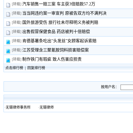
汽车销售一赔三案 车主获3倍赔款57.2万
[转载]
当当网违约案一审宣判 原被告双方均不满判决
[转载]
国外旅游受伤 旅行社未尽释明义务被判赔
[转载]
出售假冒保健食品 药店被判十倍赔偿
[转载]
肯德基薯条吃出“头发丝”女顾客起诉索赔
[转载]
江苏受理含三聚氰胺饲料损害赔偿案
[转载]
制作铁门有瑕疵 致人伤害应担责
[转载]
点击排行榜
|
回复排行榜
按用户名：
·
无锡律师事务所
·
无锡律师