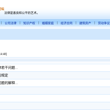
论坛
法律是善良和公平的艺术。
|
|
|
|
|
|
公司法律
知识产权
婚姻家庭
经济合同
建筑房产
劳动争议
:48]
干问题...
的规定
的解释...