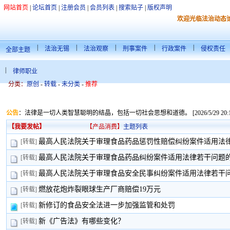
网站首页
|
论坛首页
|
注册会员
|
会员列表
|
搜索贴子
|
版权声明
欢迎光临法治动态
|
|
|
|
|
法治无锡
法治观察
刑事案件
行政案件
侵权责任
全部主题
|
律师职业
分类：
原创
-
转载
-
未分类
-
推荐
公告
：
法律是一切人类智慧聪明的结晶，包括一切社会思想和道德。 [2026/5/29 20:14
【我要发帖】
【产品消费】
主题列表
最高人民法院关于审理食品药品惩罚性赔偿纠纷案件适用法律若
[转载]
最高人民法院关于审理食品药品纠纷案件适用法律若干问题
[转载]
最高人民法院关于审理食品安全民事纠纷案件适用法律若干问题
[转载]
燃放花炮炸裂眼球生产厂商赔偿19万元
[转载]
新修订的食品安全法进一步加强监管和处罚
[转载]
新《广告法》有哪些变化？
[转载]